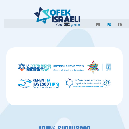
EN
ES
FR