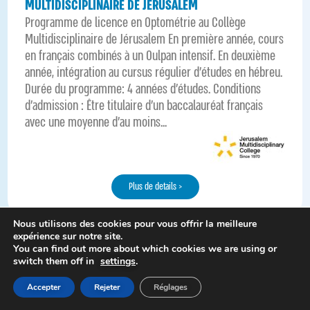
MULTIDISCIPLINAIRE DE JÉRUSALEM
Programme de licence en Optométrie au Collège
Multidisciplinaire de Jérusalem En première année, cours
en français combinés à un Oulpan intensif. En deuxième
année, intégration au cursus régulier d’études en hébreu.
Durée du programme: 4 années d'études. Conditions
d'admission : Être titulaire d'un baccalauréat français
avec une moyenne d'au moins...
Plus de details >
Nous utilisons des cookies pour vous offrir la meilleure
expérience sur notre site.
You can find out more about which cookies we are using or
switch them off in
settings
.
Cliquez pour plus de details >
Accepter
Rejeter
Réglages
LICENCE D’INGÉNIERIE/SCIENCES INFORMATIQUES À
L’UNIVERSITÉ D’ARIEL