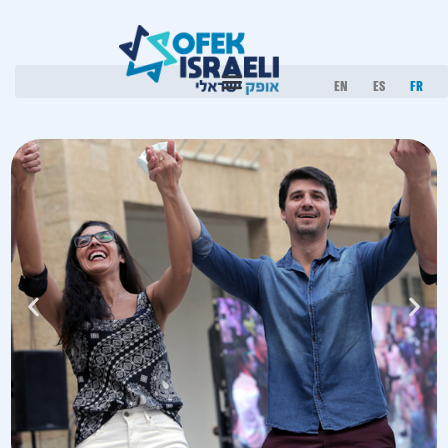
EN
ES
FR